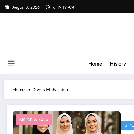
Skip
August 8, 2026
6:49:19 AM
to
content
Home
History
Home
DiversityInFashion
March 2, 2025
STYL