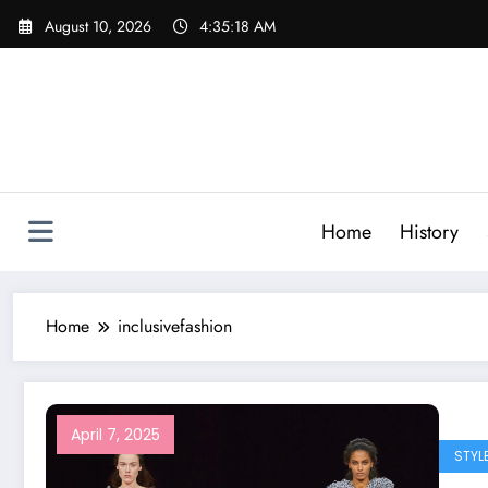
Skip
August 10, 2026
4:35:18 AM
to
content
Home
History
Home
inclusivefashion
April 7, 2025
STYL