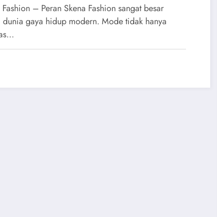
nginspirasi Gaya Hidup
 Fashion – Peran Skena Fashion sangat besar
 dunia gaya hidup modern. Mode tidak hanya
tas…