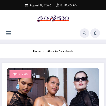
Skip
August 8, 2026
8:50:45 AM
to
content
Home
InklusivitasDalamMode
April 5, 2025