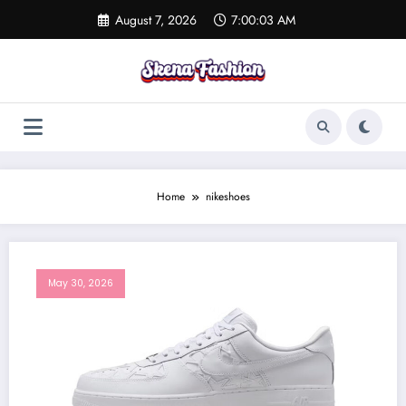
Skip
August 7, 2026
7:00:03 AM
to
content
Home
nikeshoes
May 30, 2026