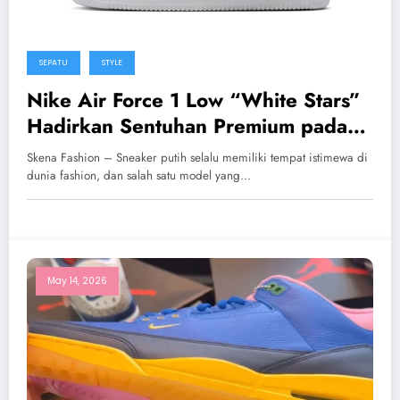
SEPATU
STYLE
Nike Air Force 1 Low “White Stars”
Hadirkan Sentuhan Premium pada
Siluet Klasik yang Ikonik
Skena Fashion – Sneaker putih selalu memiliki tempat istimewa di
dunia fashion, dan salah satu model yang…
May 14, 2026