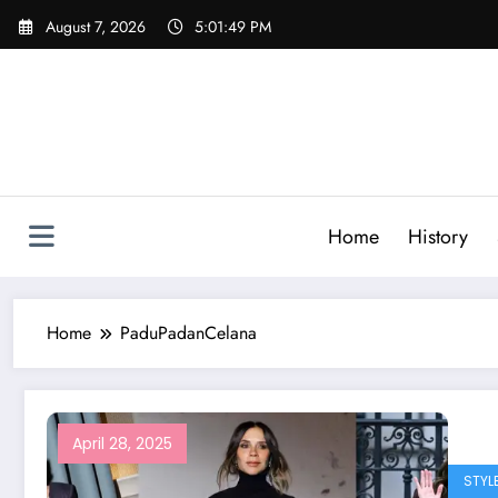
Skip
August 7, 2026
5:01:49 PM
to
content
Home
History
Home
PaduPadanCelana
April 28, 2025
STYL