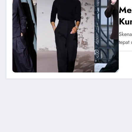
Me
Kun
Skena
tepat