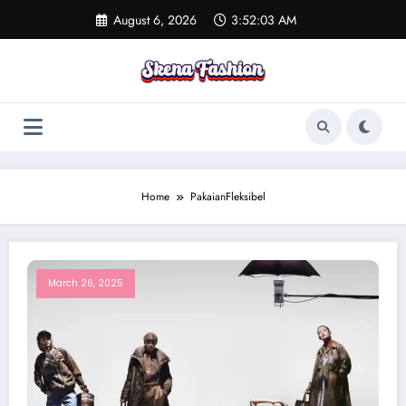
Skip
August 6, 2026
3:52:03 AM
to
content
Home
PakaianFleksibel
March 26, 2025