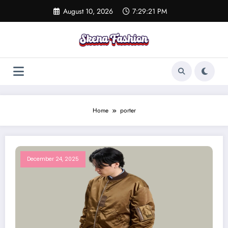
Skip
August 10, 2026
7:29:22 PM
to
content
Home
porter
December 24, 2025