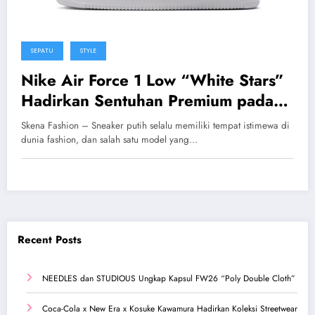
SEPATU
STYLE
Nike Air Force 1 Low “White Stars”
Hadirkan Sentuhan Premium pada
Siluet Klasik yang Ikonik
Skena Fashion – Sneaker putih selalu memiliki tempat istimewa di
dunia fashion, dan salah satu model yang…
Recent Posts
NEEDLES dan STUDIOUS Ungkap Kapsul FW26 “Poly Double Cloth”
Coca-Cola x New Era x Kosuke Kawamura Hadirkan Koleksi Streetwear