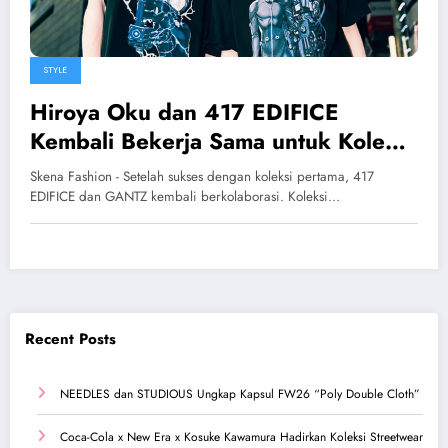
STYLE
Hiroya Oku dan 417 EDIFICE
Kembali Bekerja Sama untuk Koleksi
Capsule ‘GANTZ’ Kedua
Skena Fashion - Setelah sukses dengan koleksi pertama, 417
EDIFICE dan GANTZ kembali berkolaborasi. Koleksi…
Recent Posts
NEEDLES dan STUDIOUS Ungkap Kapsul FW26 “Poly Double Cloth”
Coca-Cola x New Era x Kosuke Kawamura Hadirkan Koleksi Streetwear