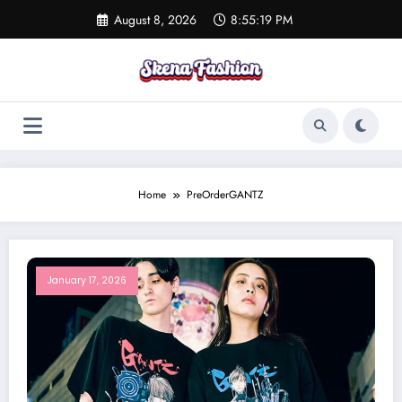
Skip
August 8, 2026
8:55:19 PM
to
content
Home
PreOrderGANTZ
January 17, 2026