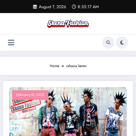
Skip
August 7, 2026
8:35:17 AM
to
content
Home
rahasia keren
February 16, 2025