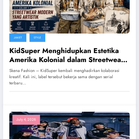
JAKET
STYLE
KidSuper Menghidupkan Estetika
Amerika Kolonial dalam Streetwear
Modern yang Artistik
Skena Fashion – KidSuper kembali menghadirkan kolaborasi
kreatif. Kali ini, label tersebut bekerja sama dengan serial
terbaru…
July 4, 2026