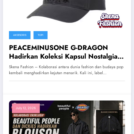
AKSESORIS
TOPI
PEACEMINUSONE G-DRAGON
Hadirkan Koleksi Kapsul Nostalgia
Bersama Toy Story Pixar
Skena Fashion – Kolaborasi antara dunia fashion dan budaya pop
kembali menghadirkan kejutan menarik. Kali ini, label…
July 12, 2026