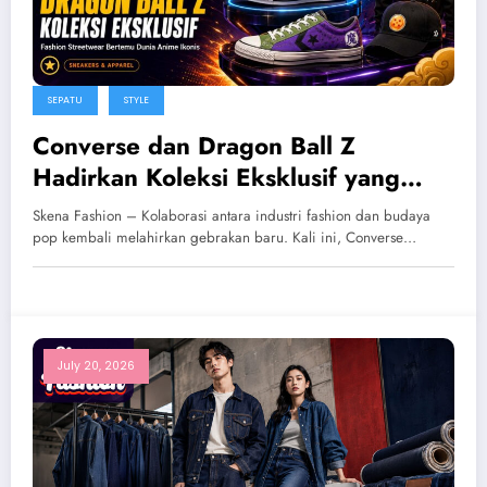
SEPATU
STYLE
Converse dan Dragon Ball Z
Hadirkan Koleksi Eksklusif yang
Memadukan Fashion serta Dunia
Skena Fashion – Kolaborasi antara industri fashion dan budaya
Anime Ikonis
pop kembali melahirkan gebrakan baru. Kali ini, Converse…
July 20, 2026