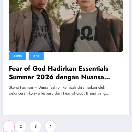
SHIRTS
STYLE
Fear of God Hadirkan Essentials
Summer 2026 dengan Nuansa
Santai dan Sentuhan Vintage
Skena Fashion – Dunia fashion kembali diramaikan oleh
Modern
peluncuran koleksi terbaru dari Fear of God. Brand yang…
Posts
…
1
2
8