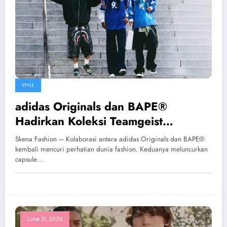
STYLE
adidas Originals dan BAPE®
Hadirkan Koleksi Teamgeist
Eksklusif untuk Piala Dunia 2026
Skena Fashion – Kolaborasi antara adidas Originals dan BAPE®
kembali mencuri perhatian dunia fashion. Keduanya meluncurkan
capsule…
June 21, 2026