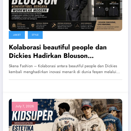
JAKET
STYLE
Kolaborasi beautiful people dan
Dickies Hadirkan Blouson
Konvertibel Bergaya Workwear
Skena Fashion – Kolaborasi antara beautiful people dan Dickies
Modern
kembali menghadirkan inovasi menarik di dunia fesyen melalui…
July 7, 2026