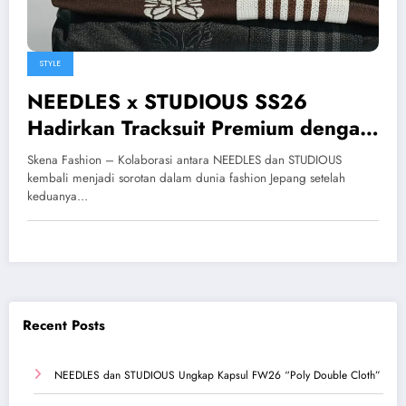
STYLE
NEEDLES x STUDIOUS SS26
Hadirkan Tracksuit Premium dengan
Nuansa Minimalis Modern
Skena Fashion – Kolaborasi antara NEEDLES dan STUDIOUS
kembali menjadi sorotan dalam dunia fashion Jepang setelah
keduanya…
Recent Posts
NEEDLES dan STUDIOUS Ungkap Kapsul FW26 “Poly Double Cloth”