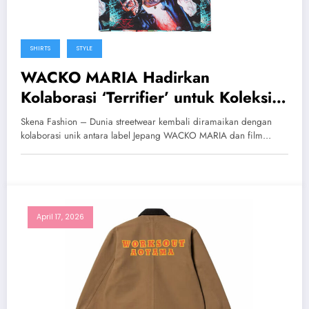
SHIRTS
STYLE
WACKO MARIA Hadirkan
Kolaborasi ‘Terrifier’ untuk Koleksi
Spring/Summer 2026
Skena Fashion – Dunia streetwear kembali diramaikan dengan
kolaborasi unik antara label Jepang WACKO MARIA dan film…
April 17, 2026