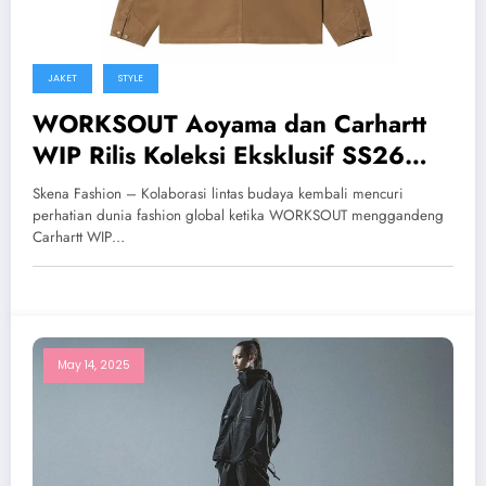
JAKET
STYLE
WORKSOUT Aoyama dan Carhartt
WIP Rilis Koleksi Eksklusif SS26
yang Menggabungkan Gaya Utility
Skena Fashion – Kolaborasi lintas budaya kembali mencuri
dan Streetwear Modern
perhatian dunia fashion global ketika WORKSOUT menggandeng
Carhartt WIP…
May 14, 2025