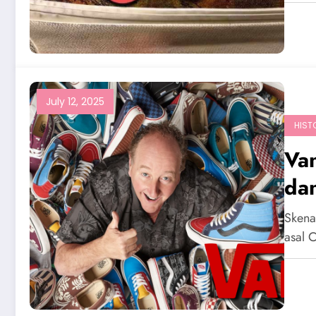
July 12, 2025
HIST
Va
dan
Skena
asal 