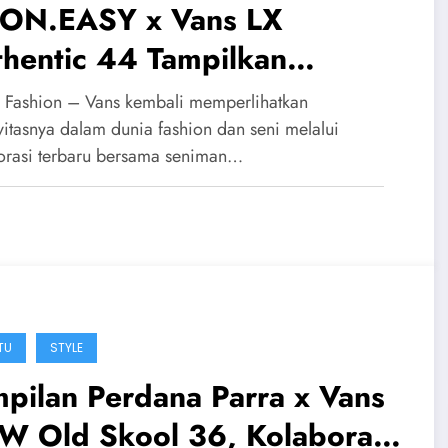
ON.EASY x Vans LX
thentic 44 Tampilkan
ntuhan Humor Gelap yang
 Fashion – Vans kembali memperlihatkan
istik
vitasnya dalam dunia fashion dan seni melalui
orasi terbaru bersama seniman…
TU
STYLE
pilan Perdana Parra x Vans
W Old Skool 36, Kolaborasi