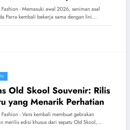
i dan Streetwear di Awal
 Fashion - Memasuki awal 2026, seniman asal
26
da Parra kembali bekerja sama dengan lini…
TU
s Old Skool Souvenir: Rilis
u yang Menarik Perhatian
 Fashion - Vans kembali membuat gebrakan
n merilis edisi khusus dari sepatu Old Skool,…