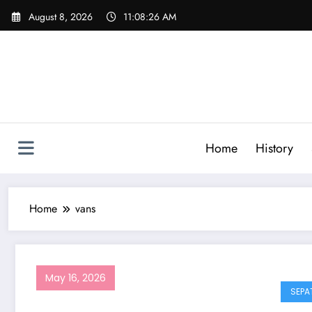
Skip
August 8, 2026
11:08:26 AM
to
content
Home
History
Home
vans
May 16, 2026
SEPA