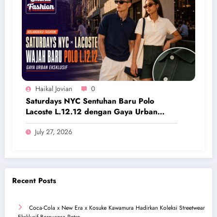
Haikal Jovian
0
Saturdays NYC Sentuhan Baru Polo
Lacoste L.12.12 dengan Gaya Urban
Eksklusif
July 27, 2026
Recent Posts
Coca-Cola x New Era x Kosuke Kawamura Hadirkan Koleksi Streetwear
Eksklusif Bernuansa Retro