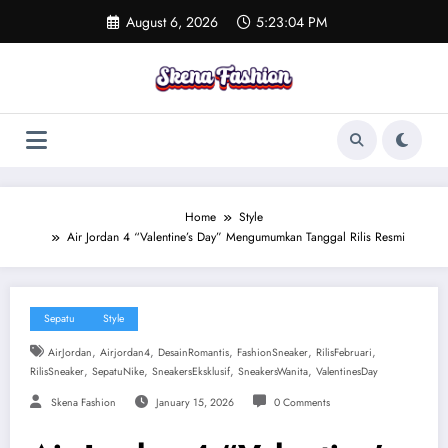
Skip
August 6, 2026
5:23:05 PM
to
content
Home
Style
Air Jordan 4 “Valentine’s Day” Mengumumkan Tanggal Rilis Resmi
Sepatu
Style
,
,
,
,
,
AirJordan
Airjordan4
DesainRomantis
FashionSneaker
RilisFebruari
,
,
,
,
RilisSneaker
SepatuNike
SneakersEksklusif
SneakersWanita
ValentinesDay
Skena Fashion
January 15, 2026
0 Comments