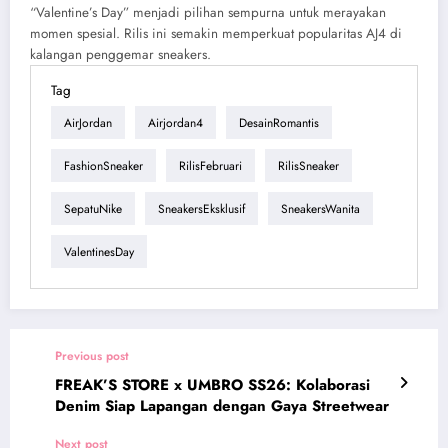
“Valentine’s Day” menjadi pilihan sempurna untuk merayakan
momen spesial. Rilis ini semakin memperkuat popularitas AJ4 di
kalangan penggemar sneakers.
Tag
AirJordan
Airjordan4
DesainRomantis
FashionSneaker
RilisFebruari
RilisSneaker
SepatuNike
SneakersEksklusif
SneakersWanita
ValentinesDay
Previous post
FREAK’S STORE x UMBRO SS26: Kolaborasi
Denim Siap Lapangan dengan Gaya Streetwear
Next post