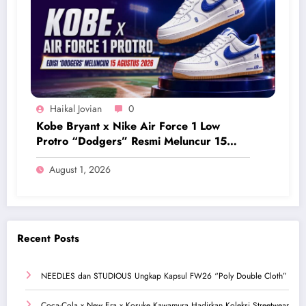
Haikal Jovian
0
Kobe Bryant x Nike Air Force 1 Low
Protro “Dodgers” Resmi Meluncur 15
Agustus 2026
August 1, 2026
Recent Posts
NEEDLES dan STUDIOUS Ungkap Kapsul FW26 “Poly Double Cloth”
Coca-Cola x New Era x Kosuke Kawamura Hadirkan Koleksi Streetwear