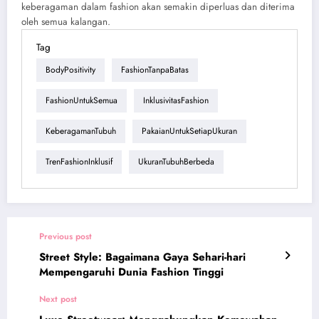
keberagaman dalam fashion akan semakin diperluas dan diterima
oleh semua kalangan.
Tag
BodyPositivity
FashionTanpaBatas
FashionUntukSemua
InklusivitasFashion
KeberagamanTubuh
PakaianUntukSetiapUkuran
TrenFashionInklusif
UkuranTubuhBerbeda
Previous post
Street Style: Bagaimana Gaya Sehari-hari
Mempengaruhi Dunia Fashion Tinggi
Next post