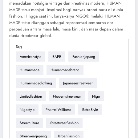
memadukan nostalgia vintage dan kreativitas modern, HUMAN
MADE terus menjadi inspirasi bagi banyak brand baru di dunia
fashion. Hingga saat ini, karya-karya NIGO® melalui HUMAN
MADE tetap dianggap sebagai representasi sempurna dari
perpaduan antara masa lalu, masa kini, dan masa depan dalam
dunia streetwear global.
Tag
Americanstyle
BAPE
Fashionjepang
Humanmade
Humanmadebrand
Humanmadeclothing
Japanesestreetwear
Limitedfashion
Modernstreetwear
Nigo
Nigostyle
PharrellWilliams
RetroStyle
Streetculture
StreetwearFashion
Streetwearjepang
UrbanFashion