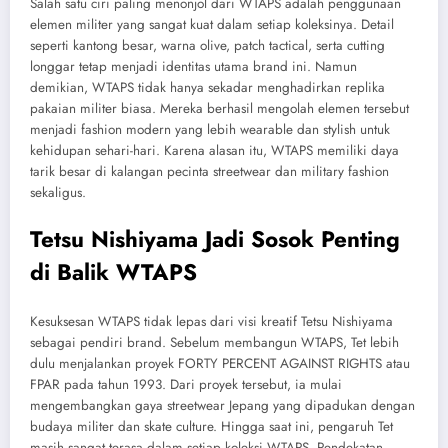
Salah satu ciri paling menonjol dari WTAPS adalah penggunaan
elemen militer yang sangat kuat dalam setiap koleksinya. Detail
seperti kantong besar, warna olive, patch tactical, serta cutting
longgar tetap menjadi identitas utama brand ini. Namun
demikian, WTAPS tidak hanya sekadar menghadirkan replika
pakaian militer biasa. Mereka berhasil mengolah elemen tersebut
menjadi fashion modern yang lebih wearable dan stylish untuk
kehidupan sehari-hari. Karena alasan itu, WTAPS memiliki daya
tarik besar di kalangan pecinta streetwear dan military fashion
sekaligus.
Tetsu Nishiyama Jadi Sosok Penting
di Balik WTAPS
Kesuksesan WTAPS tidak lepas dari visi kreatif Tetsu Nishiyama
sebagai pendiri brand. Sebelum membangun WTAPS, Tet lebih
dulu menjalankan proyek FORTY PERCENT AGAINST RIGHTS atau
FPAR pada tahun 1993. Dari proyek tersebut, ia mulai
mengembangkan gaya streetwear Jepang yang dipadukan dengan
budaya militer dan skate culture. Hingga saat ini, pengaruh Tet
masih sangat terasa dalam setiap koleksi WTAPS. Pendekatan