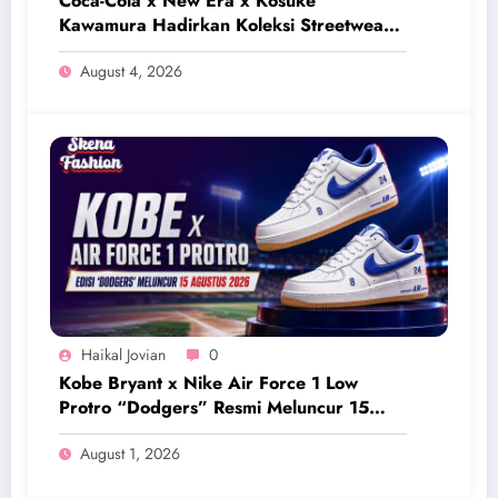
Coca-Cola x New Era x Kosuke
Kawamura Hadirkan Koleksi Streetwear
Eksklusif Bernuansa Retro
August 4, 2026
Haikal Jovian
0
Kobe Bryant x Nike Air Force 1 Low
Protro “Dodgers” Resmi Meluncur 15
Agustus 2026
August 1, 2026