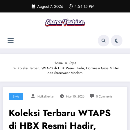
Skip
August 7, 2026
4:54:15 PM
to
content
Home
Style
Koleksi Terbaru WTAPS di HBX Resmi Hadir, Dominasi Gaya Militer
dan Streetwear Modern
Style
Haikal Jovian
May 10, 2026
0 Comments
Koleksi Terbaru WTAPS
di HBX Resmi Hadir,