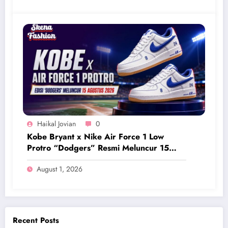
Haikal Jovian
0
Kobe Bryant x Nike Air Force 1 Low
Protro “Dodgers” Resmi Meluncur 15
Agustus 2026
August 1, 2026
Recent Posts