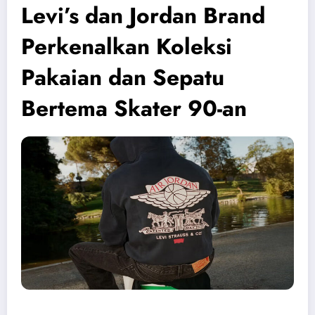
Levi’s dan Jordan Brand
Perkenalkan Koleksi
Pakaian dan Sepatu
Bertema Skater 90-an