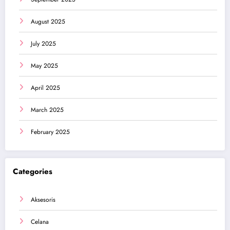
August 2025
July 2025
May 2025
April 2025
March 2025
February 2025
Categories
Aksesoris
Celana