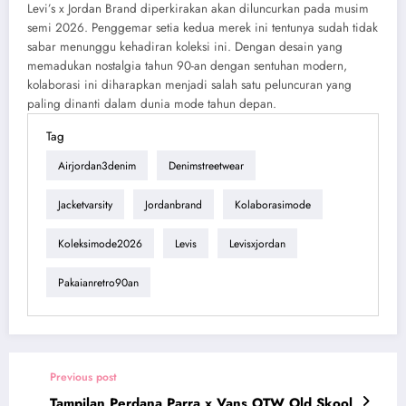
Levi’s x Jordan Brand diperkirakan akan diluncurkan pada musim
semi 2026. Penggemar setia kedua merek ini tentunya sudah tidak
sabar menunggu kehadiran koleksi ini. Dengan desain yang
memadukan nostalgia tahun 90-an dengan sentuhan modern,
kolaborasi ini diharapkan menjadi salah satu peluncuran yang
paling dinanti dalam dunia mode tahun depan.
Tag
Airjordan3denim
Denimstreetwear
Jacketvarsity
Jordanbrand
Kolaborasimode
Koleksimode2026
Levis
Levisxjordan
Pakaianretro90an
Previous post
Tampilan Perdana Parra x Vans OTW Old Skool