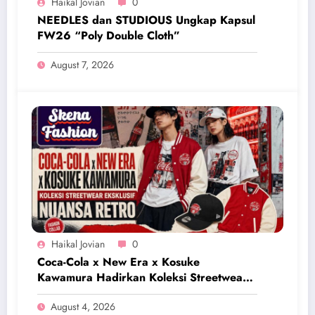
Haikal Jovian
0
NEEDLES dan STUDIOUS Ungkap Kapsul
FW26 “Poly Double Cloth”
August 7, 2026
Haikal Jovian
0
Coca-Cola x New Era x Kosuke
Kawamura Hadirkan Koleksi Streetwear
Eksklusif Bernuansa Retro
August 4, 2026