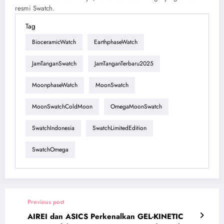
resmi Swatch.
Tag
BioceramicWatch
EarthphaseWatch
JamTanganSwatch
JamTanganTerbaru2025
MoonphaseWatch
MoonSwatch
MoonSwatchColdMoon
OmegaMoonSwatch
SwatchIndonesia
SwatchLimitedEdition
SwatchOmega
Previous post
AIREI dan ASICS Perkenalkan GEL-KINETIC