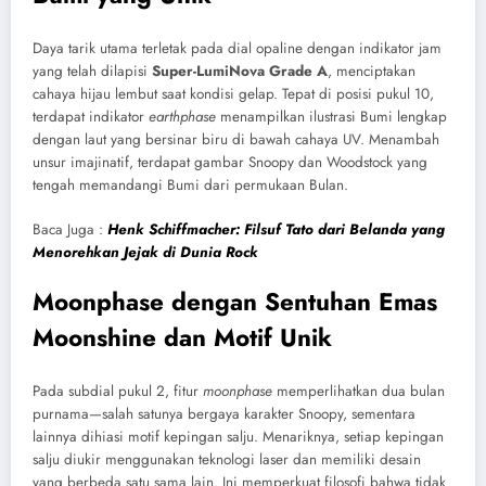
Daya tarik utama terletak pada dial opaline dengan indikator jam
yang telah dilapisi
Super-LumiNova Grade A
, menciptakan
cahaya hijau lembut saat kondisi gelap. Tepat di posisi pukul 10,
terdapat indikator
earthphase
menampilkan ilustrasi Bumi lengkap
dengan laut yang bersinar biru di bawah cahaya UV. Menambah
unsur imajinatif, terdapat gambar Snoopy dan Woodstock yang
tengah memandangi Bumi dari permukaan Bulan.
Baca Juga :
Henk Schiffmacher: Filsuf Tato dari Belanda yang
Menorehkan Jejak di Dunia Rock
Moonphase dengan Sentuhan Emas
Moonshine dan Motif Unik
Pada subdial pukul 2, fitur
moonphase
memperlihatkan dua bulan
purnama—salah satunya bergaya karakter Snoopy, sementara
lainnya dihiasi motif kepingan salju. Menariknya, setiap kepingan
salju diukir menggunakan teknologi laser dan memiliki desain
yang berbeda satu sama lain. Ini memperkuat filosofi bahwa tidak