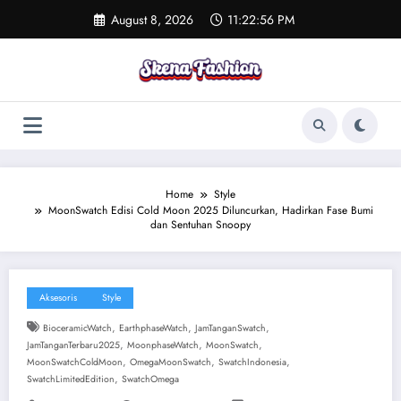
Skip
August 8, 2026
11:22:57 PM
to
content
Home
Style
MoonSwatch Edisi Cold Moon 2025 Diluncurkan, Hadirkan Fase Bumi
dan Sentuhan Snoopy
Aksesoris
Style
,
,
,
BioceramicWatch
EarthphaseWatch
JamTanganSwatch
,
,
,
JamTanganTerbaru2025
MoonphaseWatch
MoonSwatch
,
,
,
MoonSwatchColdMoon
OmegaMoonSwatch
SwatchIndonesia
,
SwatchLimitedEdition
SwatchOmega