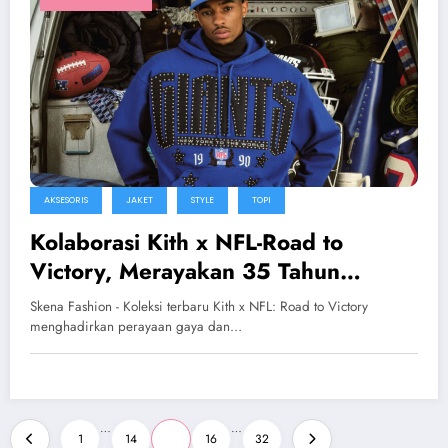
AKSESORIS
JAKET
STYLE
TOPI
Kolaborasi Kith x NFL-Road to
Victory, Merayakan 35 Tahun
Kejayaan Super Bowl
Skena Fashion - Koleksi terbaru Kith x NFL: Road to Victory
menghadirkan perayaan gaya dan…
Posts
…
…
1
14
15
16
32