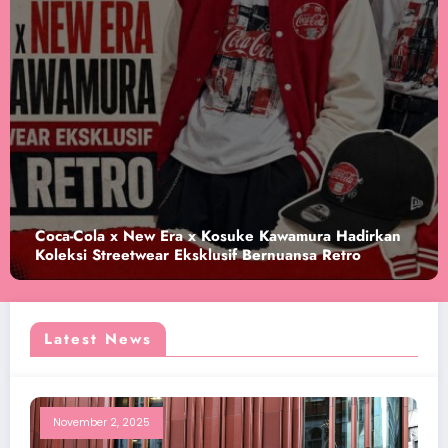
ca-Cola x New Era x Kosuke Kawamura Hadirkan
Kob
leksi Streetwear Eksklusif Bernuansa Retro
“Do
Latest News
November 2, 2025