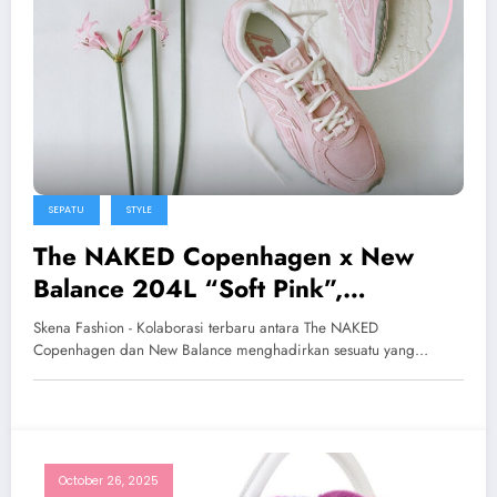
SEPATU
STYLE
The NAKED Copenhagen x New
Balance 204L “Soft Pink”,
Perpaduan Feminin dan Futuristik
Skena Fashion - Kolaborasi terbaru antara The NAKED
Copenhagen dan New Balance menghadirkan sesuatu yang…
October 26, 2025