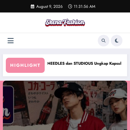
Skip
August 9, 2026
11:31:57 AM
to
content
NEEDLES dan STUDIOUS Ungkap Kapsul FW26 “Poly Double Clot
HIGHLIGHT