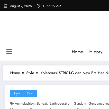
Skip
August 7, 2026
11:55:30 AM
to
content
Home
History
Home
Style
Kolaborasi STRICT-G dan New Era Hadirk
Style
Topi
,
,
,
,
Animefashion
Bandai
Earthfederation
Gundam
Gundamcollec