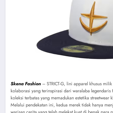
Skena Fashion
– STRICT-G, lini apparel khusus mil
kolaborasi yang terinspirasi dari waralaba legendari
koleksi terbatas yang memadukan estetika streetwear
Melalui pendekatan ini, kedua merek tidak hanya men
warisan cerita yang telah melekat kuat di benak para