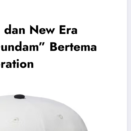
G dan New Era
Gundam” Bertema
ration