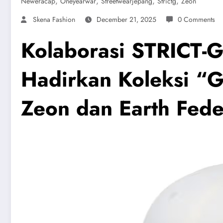
,
,
,
,
Neweracap
Oneyearwar
Streetwearjepang
Strictg
Zeon
Skena Fashion
December 21, 2025
0 Comments
Kolaborasi STRICT-
Hadirkan Koleksi “
Zeon dan Earth Fede