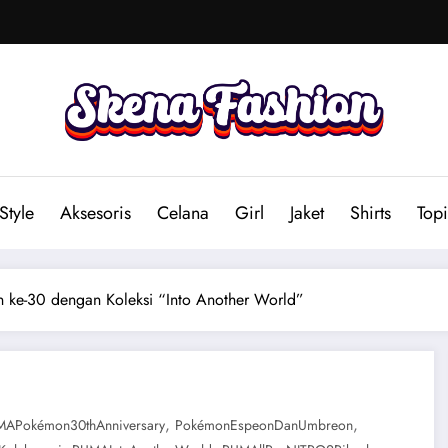
Style
Aksesoris
Celana
Girl
Jaket
Shirts
Topi
ke-30 dengan Koleksi “Into Another World”
,
,
MAPokémon30thAnniversary
PokémonEspeonDanUmbreon