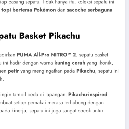
p pasang sepatu. Tidak hanya itu, koleksi sepatu ini
i
topi bertema Pokémon
dan
sacoche serbaguna
atu Basket Pikachu
hadirkan
PUMA All-Pro NITRO™ 2
, sepatu basket
u ini hadir dengan warna
kuning cerah
yang ikonik,
ksen
petir
yang mengingatkan pada
Pikachu
, sepatu ini
k.
ingin tampil beda di lapangan.
Pikachu-inspired
embuat setiap pemakai merasa terhubung dengan
da kinerja, sepatu ini juga sangat cocok untuk