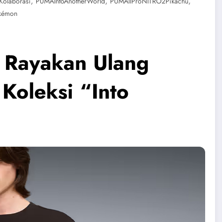
,
,
,
olaborasi
PUMAIntoAnotherWorld
PUMAllProNITRO2Pikachu
kémon
Rayakan Ulang
Koleksi “Into