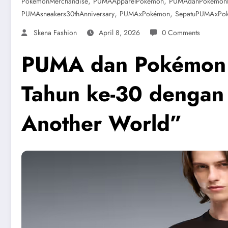
,
,
PokémonMerchandise
PUMAApparelPokémon
PUMAdanPokémonK
,
,
PUMAsneakers30thAnniversary
PUMAxPokémon
SepatuPUMAxPo
Skena Fashion
April 8, 2026
0 Comments
PUMA dan Pokémon 
Tahun ke-30 dengan 
Another World”