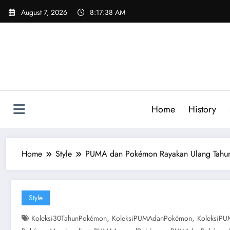
Skip
August 7, 2026
8:17:39 AM
to
content
Home
History
Home
Style
PUMA dan Pokémon Rayakan Ulang Tahun 
Style
,
,
Koleksi30TahunPokémon
KoleksiPUMAdanPokémon
KoleksiPU