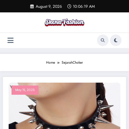
Skip
August 9, 2026
10:06:19 AM
to
content
Home
SejarahChoker
May 15, 2025