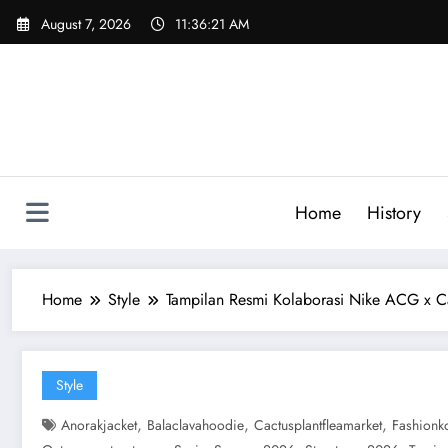
Skip
August 7, 2026
11:36:22 AM
to
content
Home
History
Home
Style
Tampilan Resmi Kolaborasi Nike ACG x Ca
Style
,
,
,
Anorakjacket
Balaclavahoodie
Cactusplantfleamarket
Fashionk