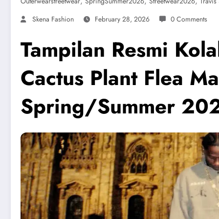
,
,
,
Outerwearstreetwear
SpringSummer2026
Streetwear2026
Travis
Skena Fashion
February 28, 2026
0 Comments
Tampilan Resmi Kol
Cactus Plant Flea Mar
Spring/Summer 20