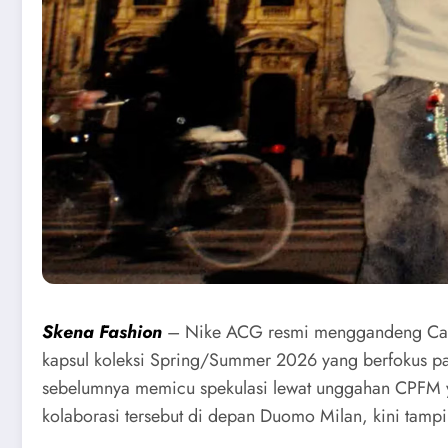
Skena Fashion
– Nike ACG resmi menggandeng Cact
kapsul koleksi Spring/Summer 2026 yang berfokus pad
sebelumnya memicu spekulasi lewat unggahan CPFM 
kolaborasi tersebut di depan Duomo Milan, kini tampi