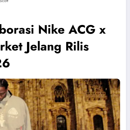
 Scott
aborasi Nike ACG x
ket Jelang Rilis
26