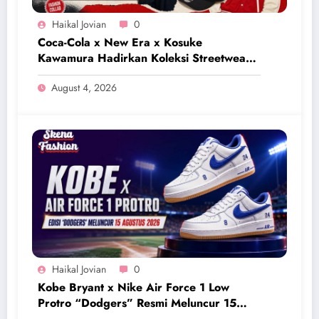
Haikal Jovian
0
Coca-Cola x New Era x Kosuke
Kawamura Hadirkan Koleksi Streetwear
Eksklusif Bernuansa Retro
August 4, 2026
Haikal Jovian
0
Kobe Bryant x Nike Air Force 1 Low
Protro “Dodgers” Resmi Meluncur 15
Agustus 2026