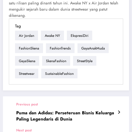
satu rilisan paling dinanti tahun ini. Awake NY x Air Jordan telah
mengukir sejarah baru dalam dunia streetwear yang patut
dikenang.
Tag
Air Jordan
Awake NY
EkspresiDiri
FashionSkena
FashionTrends
GayaAnakMuda
GayaSkena
SkenaFashion
StreetStyle
Streetwear
SustainableFashion
Previous post
Puma dan Adidas: Perseteruan Bisnis Keluarga
Paling Legendaris di Dunia
Next post