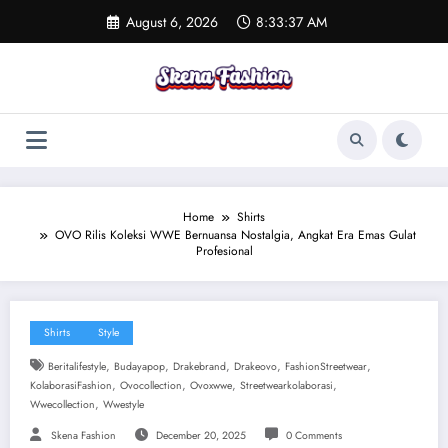
Skip
August 6, 2026
8:33:37 AM
to
content
Home
Shirts
OVO Rilis Koleksi WWE Bernuansa Nostalgia, Angkat Era Emas Gulat
Profesional
Shirts
Style
,
,
,
,
,
Beritalifestyle
Budayapop
Drakebrand
Drakeovo
FashionStreetwear
,
,
,
,
KolaborasiFashion
Ovocollection
Ovoxwwe
Streetwearkolaborasi
,
Wwecollection
Wwestyle
Skena Fashion
December 20, 2025
0 Comments