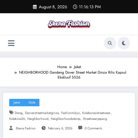
Skip
August 8, 2026
11:16:14 PM
to
content
Home
Jaket
NEIGHBORHOOD Gandeng Dover Street Market Ginza Rilis Kapsul
Eksklusif SS26
Jaket
Style
,
,
,
,
Dsmg
Dsoverstreetmarketginza
Fashiontokyo
Kolaborasistreetwear
,
,
,
Koleksiss26
Neighborhood
Neighborhoodxdsmp
Streetwearjepang
Skena Fashion
February 6, 2026
0 Comments