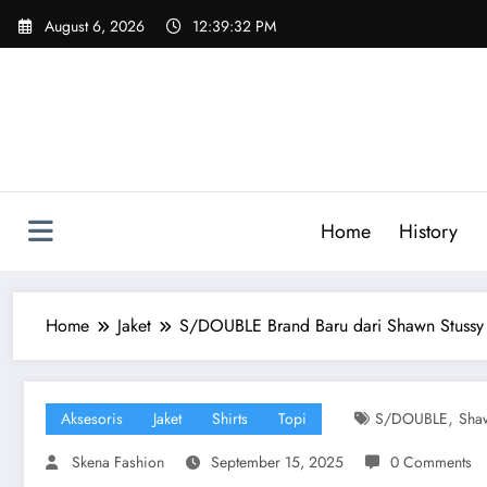
Skip
August 6, 2026
12:39:33 PM
to
content
Home
History
Home
Jaket
S/DOUBLE Brand Baru dari Shawn Stussy 
,
Aksesoris
Jaket
Shirts
Topi
S/DOUBLE
Sha
Skena Fashion
September 15, 2025
0 Comments