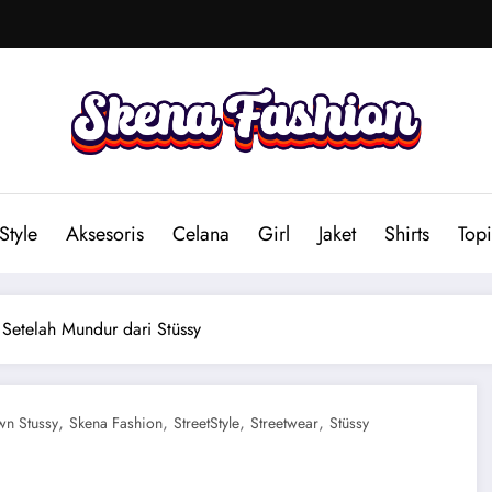
Style
Aksesoris
Celana
Girl
Jaket
Shirts
Topi
Setelah Mundur dari Stüssy
,
,
,
,
wn Stussy
Skena Fashion
StreetStyle
Streetwear
Stüssy