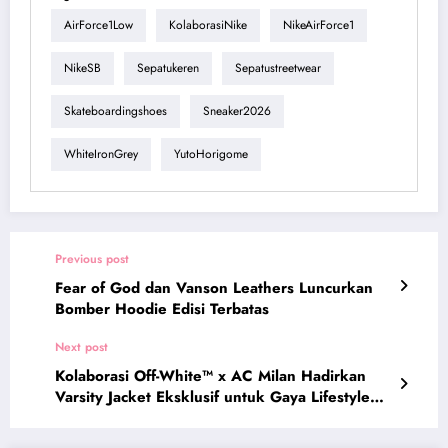
AirForce1Low
KolaborasiNike
NikeAirForce1
NikeSB
Sepatukeren
Sepatustreetwear
Skateboardingshoes
Sneaker2026
WhiteIronGrey
YutoHorigome
Previous post
Fear of God dan Vanson Leathers Luncurkan
Bomber Hoodie Edisi Terbatas
Next post
Kolaborasi Off-White™ x AC Milan Hadirkan
Varsity Jacket Eksklusif untuk Gaya Lifestyle
Fans