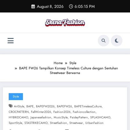
Skip
August 8, 2026
6:05:15 PM
to
content
Home
Style
BAPE FW26 Tampilkan Konsep Timeless Culture dengan Sentuhan
Streetwear Berwarna
Style
,
,
,
,
,
ArtStyle
BAPE
BAPEFW2026
BAPEFW26
BAPETimelessCulture
,
,
,
,
CROCPATTERN
FallWinter2026
Fashion2026
Fashioncollection
,
,
,
,
,
HYBRIDCAMO
Japanesefashion
MusicStyle
PaisleyPattern
SPLASHCAMO
,
,
,
,
SportStyle
STASTRIKECAMO
Streetfashion
Streetwear
UrbanFashion