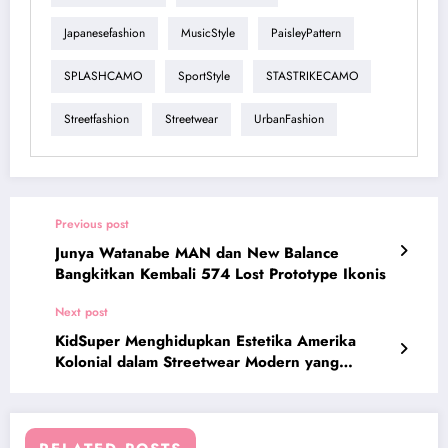
Japanesefashion
MusicStyle
PaisleyPattern
SPLASHCAMO
SportStyle
STASTRIKECAMO
Streetfashion
Streetwear
UrbanFashion
Previous post
Junya Watanabe MAN dan New Balance
Bangkitkan Kembali 574 Lost Prototype Ikonis
Next post
KidSuper Menghidupkan Estetika Amerika
Kolonial dalam Streetwear Modern yang
Artistik