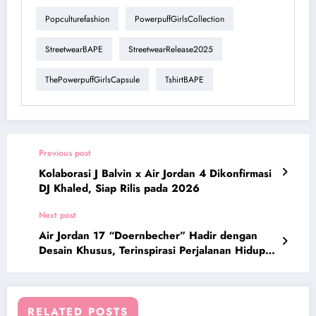
Popculturefashion
PowerpuffGirlsCollection
StreetwearBAPE
StreetwearRelease2025
ThePowerpuffGirlsCapsule
TshirtBAPE
Previous post
Kolaborasi J Balvin x Air Jordan 4 Dikonfirmasi
DJ Khaled, Siap Rilis pada 2026
Next post
Air Jordan 17 “Doernbecher” Hadir dengan
Desain Khusus, Terinspirasi Perjalanan Hidup
Zach Rumbaugh
RELATED POSTS